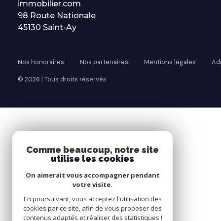
immobilier.com
contact
98 Route Nationale
45130 Saint-Ay
Nos honoraires
Nos partenaires
Mentions légales
Ad
© 2026 | Tous droits réservés
Comme beaucoup, notre site
utilise les cookies
On aimerait vous accompagner pendant
votre visite.
En poursuivant, vous acceptez l'utilisation des
cookies par ce site, afin de vous proposer des
contenus adaptés et réaliser des statistiques !