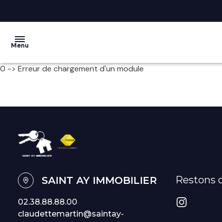
Menu
0 -> Erreur de chargement d'un module
acheter
vendre
la
société
nos
services
Restons 
SAINT AY IMMOBILIER
avis
02.38.88.88.00
clients
claudettemartin@saintay-