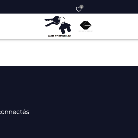
0
connectés