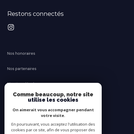
Restons connectés
Nos honoraires
Nos partenaires
Mentions légales
Comme beaucoup, notre site
Admin
utilise les cookies
On aimerait vous accompagner pendant
Politique RGPD
votre visite.
En poursuivant, vous acceptez l'utilisation des
Cookies
cookies par ce site, afin de vous proposer des