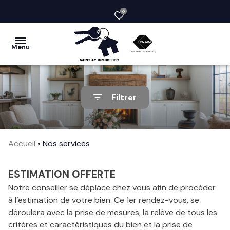
0
Menu
acheter
Filtrer
vendre
la
Accueil
Nos services
société
nos
ESTIMATION OFFERTE
services
Notre conseiller se déplace chez vous afin de procéder
à l’estimation de votre bien. Ce 1er rendez-vous, se
avis
déroulera avec la prise de mesures, la relève de tous les
clients
critères et caractéristiques du bien et la prise de