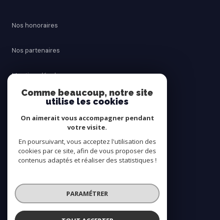
Nos honoraires
Nos partenaires
Mentions légales
Comme beaucoup, notre site
utilise les cookies
Admin
On aimerait vous accompagner pendant
Politique RGPD
votre visite.
En poursuivant, vous acceptez l'utilisation des
cookies par ce site, afin de vous proposer des
Cookies
contenus adaptés et réaliser des statistiques !
© 2026 | Tous droits réservés
PARAMÉTRER
Réalisé par