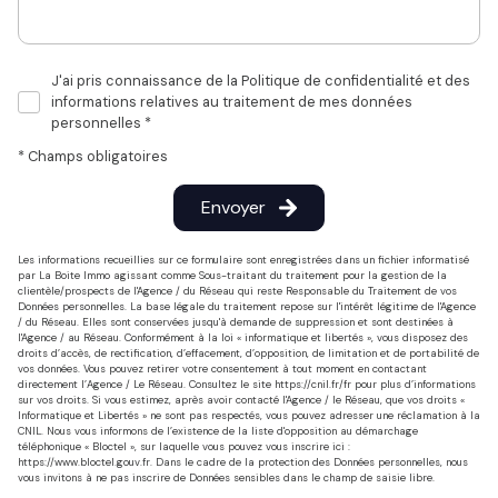
J'ai pris connaissance de la Politique de confidentialité et des
informations relatives au traitement de mes données
personnelles *
* Champs obligatoires
Envoyer
Les informations recueillies sur ce formulaire sont enregistrées dans un fichier informatisé
par La Boite Immo agissant comme Sous-traitant du traitement pour la gestion de la
clientèle/prospects de l'Agence / du Réseau qui reste Responsable du Traitement de vos
Données personnelles. La base légale du traitement repose sur l'intérêt légitime de l'Agence
/ du Réseau. Elles sont conservées jusqu'à demande de suppression et sont destinées à
l'Agence / au Réseau. Conformément à la loi « informatique et libertés », vous disposez des
droits d’accès, de rectification, d’effacement, d’opposition, de limitation et de portabilité de
vos données. Vous pouvez retirer votre consentement à tout moment en contactant
directement l’Agence / Le Réseau. Consultez le site
https://cnil.fr/fr
pour plus d’informations
sur vos droits. Si vous estimez, après avoir contacté l'Agence / le Réseau, que vos droits «
Informatique et Libertés » ne sont pas respectés, vous pouvez adresser une réclamation à la
CNIL. Nous vous informons de l’existence de la liste d'opposition au démarchage
téléphonique « Bloctel », sur laquelle vous pouvez vous inscrire ici :
https://www.bloctel.gouv.fr
. Dans le cadre de la protection des Données personnelles, nous
vous invitons à ne pas inscrire de Données sensibles dans le champ de saisie libre.