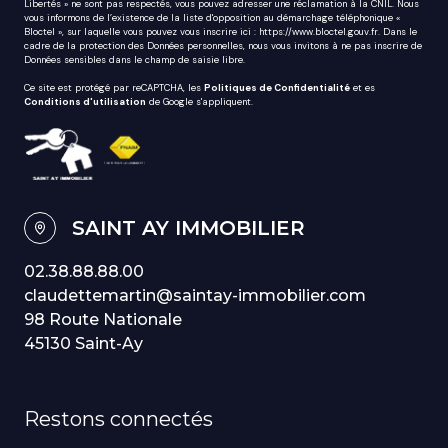
Libertés » ne sont pas respectés, vous pouvez adresser une réclamation à la CNIL. Nous
vous informons de l’existence de la liste d'opposition au démarchage téléphonique «
Bloctel », sur laquelle vous pouvez vous inscrire ici :
https://www.bloctel.gouv.fr
. Dans le
cadre de la protection des Données personnelles, nous vous invitons à ne pas inscrire de
Données sensibles dans le champ de saisie libre.
Ce site est protégé par reCAPTCHA, les
Politiques de Confidentialité
et es
Conditions d'utilisation
de Google s'appliquent.
SAINT AY IMMOBILIER
02.38.88.88.00
claudettemartin@saintay-immobilier.com
98 Route Nationale
45130 Saint-Ay
Restons connectés