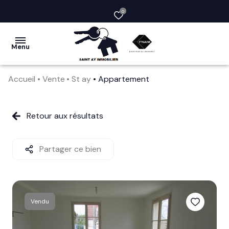
0
Menu
Accueil
Vente
St ay
Appartement
acheter
vendre
Retour aux résultats
la
société
Partager ce bien
nos
services
Vendu
avis
clients