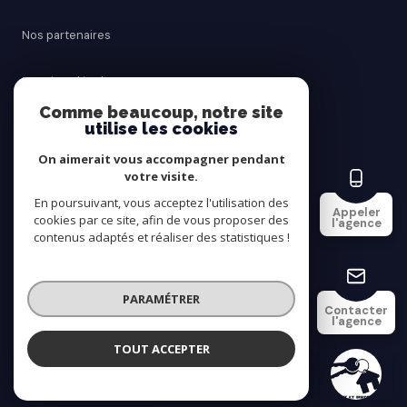
Nos partenaires
Mentions légales
Comme beaucoup, notre site
utilise les cookies
Admin
On aimerait vous accompagner pendant
Politique RGPD
votre visite.
En poursuivant, vous acceptez l'utilisation des
Appeler
cookies par ce site, afin de vous proposer des
Cookies
l'agence
contenus adaptés et réaliser des statistiques !
© 2026 | Tous droits réservés
PARAMÉTRER
Contacter
l'agence
Réalisé par
TOUT ACCEPTER
SAINT AY IMMOBILIER
Agence