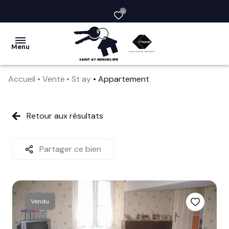
0
Menu
Accueil
Vente
St ay
Appartement
acheter
vendre
Retour aux résultats
la
société
Partager ce bien
nos
services
Vendu
avis
clients