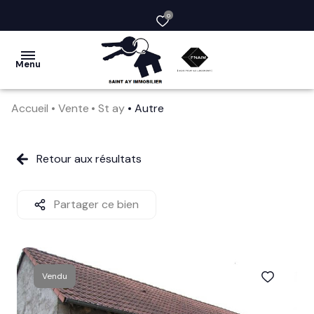
0
Menu
Accueil
Vente
St ay
Autre
acheter
vendre
Retour aux résultats
la
société
Partager ce bien
nos
services
Vendu
avis
clients