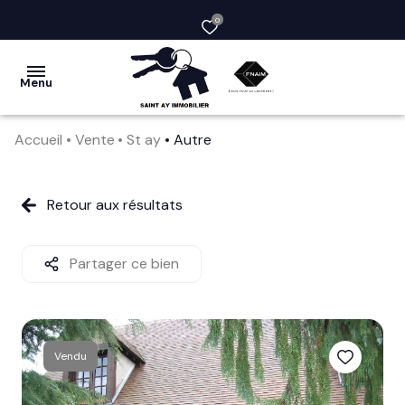
0
Menu
Accueil
Vente
St ay
Autre
acheter
vendre
Retour aux résultats
la
société
Partager ce bien
nos
services
Vendu
avis
clients