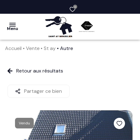
0
Menu
Accueil
Vente
St ay
Autre
acheter
vendre
Retour aux résultats
la
société
Partager ce bien
nos
services
Vendu
avis
clients