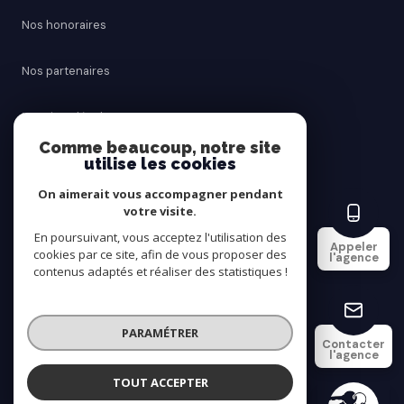
Nos honoraires
Nos partenaires
Mentions légales
Comme beaucoup, notre site
utilise les cookies
Admin
On aimerait vous accompagner pendant
Politique RGPD
votre visite.
En poursuivant, vous acceptez l'utilisation des
Appeler
cookies par ce site, afin de vous proposer des
Cookies
l'agence
contenus adaptés et réaliser des statistiques !
© 2026 | Tous droits réservés
PARAMÉTRER
Contacter
l'agence
Réalisé par
TOUT ACCEPTER
SAINT AY IMMOBILIER