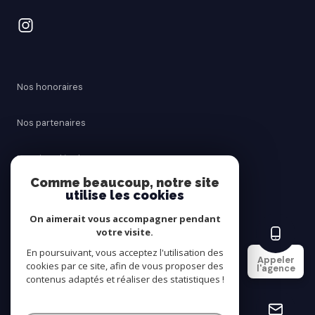
Nos honoraires
Nos partenaires
Mentions légales
Comme beaucoup, notre site
utilise les cookies
Admin
On aimerait vous accompagner pendant
Politique RGPD
votre visite.
En poursuivant, vous acceptez l'utilisation des
Appeler
cookies par ce site, afin de vous proposer des
Cookies
l'agence
contenus adaptés et réaliser des statistiques !
© 2026 | Tous droits réservés