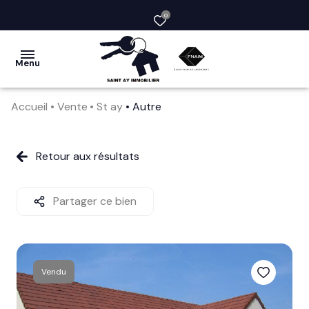
0
Menu
Accueil
Vente
St ay
Autre
acheter
vendre
Retour aux résultats
la
société
Partager ce bien
nos
services
Vendu
avis
clients