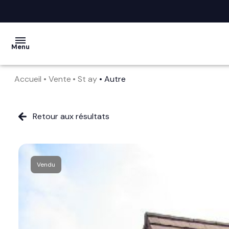
Menu
Accueil
Vente
St ay
Autre
acheter
vendre
Retour aux résultats
la
société
Vendu
nos
services
avis
clients