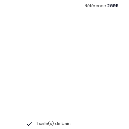
Référence
2595
1 salle(s) de bain