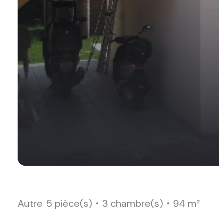
Autre
5 pièce(s)
3 chambre(s)
94 m²