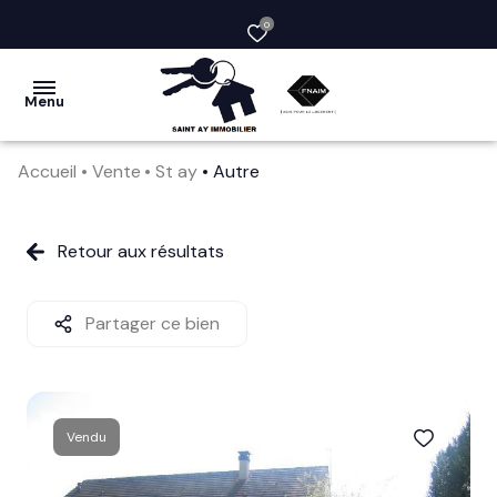
0
Menu
Accueil
Vente
St ay
Autre
acheter
vendre
Retour aux résultats
la
société
Partager ce bien
nos
services
Vendu
avis
clients