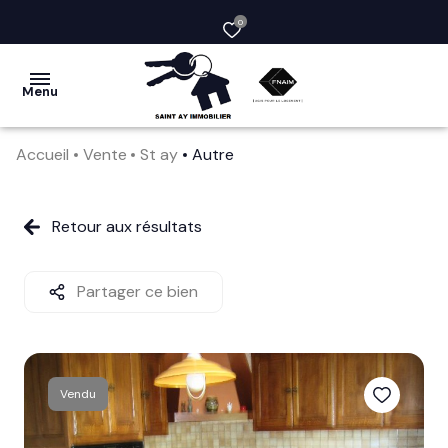
0
Menu
Accueil
Vente
St ay
Autre
acheter
vendre
Retour aux résultats
la
société
Partager ce bien
nos
services
Vendu
avis
clients