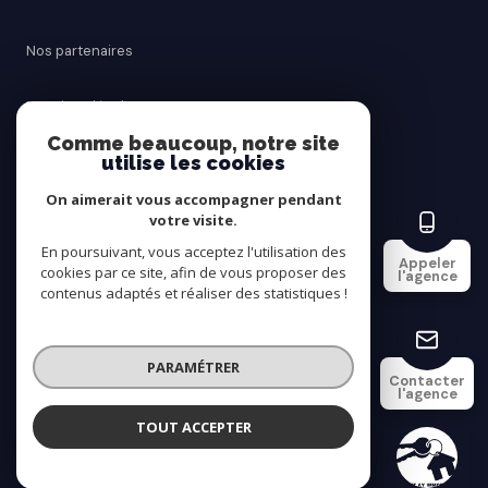
Nos partenaires
Mentions légales
Comme beaucoup, notre site
utilise les cookies
Admin
On aimerait vous accompagner pendant
Politique RGPD
votre visite.
En poursuivant, vous acceptez l'utilisation des
Appeler
cookies par ce site, afin de vous proposer des
Cookies
l'agence
contenus adaptés et réaliser des statistiques !
© 2026 | Tous droits réservés
PARAMÉTRER
Contacter
l'agence
Réalisé par
TOUT ACCEPTER
SAINT AY IMMOBILIER
Agence