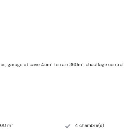
bres, garage et cave 45m² terrain 360m², chauffage central
360 m²
4 chambre(s)