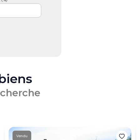
 biens
echerche
Vendu