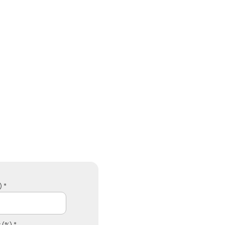
 *
 (%) *