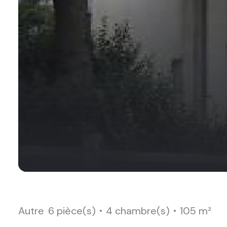
Autre
6 pièce(s)
4 chambre(s)
105 m²