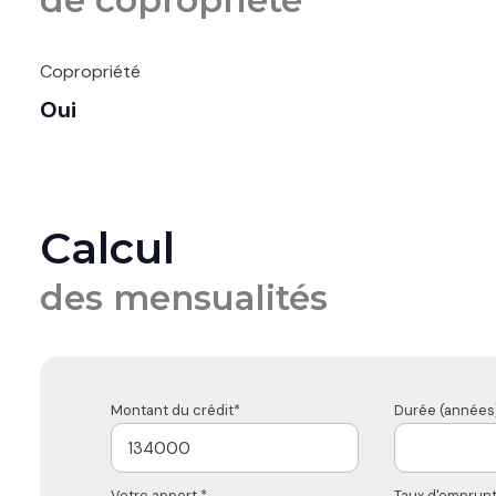
de copropriété
Copropriété
Oui
Calcul
des mensualités
Montant du crédit*
Durée (années)
Votre apport *
Taux d'emprunt