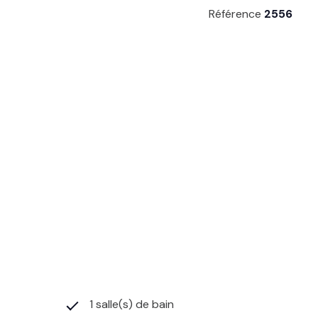
Référence
2556
1 salle(s) de bain