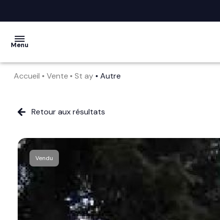
Menu
Accueil
Vente
St ay
Autre
acheter
vendre
Retour aux résultats
la
société
Vendu
nos
services
avis
clients