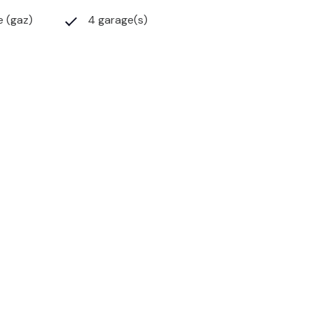
e (gaz)
4 garage(s)