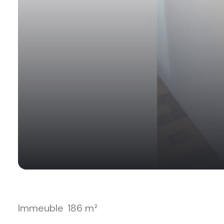
Immeuble
186 m²