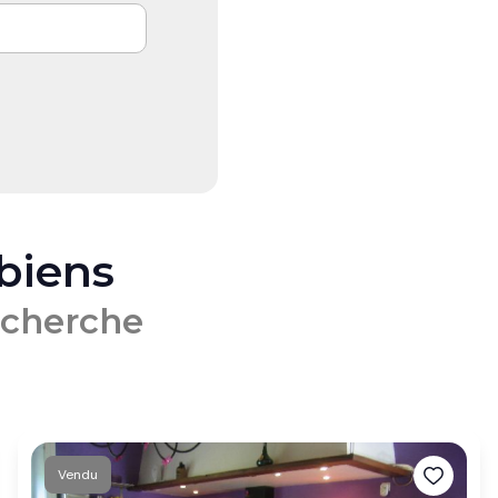
 biens
echerche
Vendu