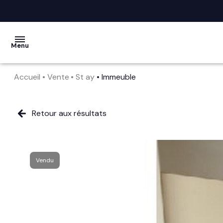
Menu
Accueil
Vente
St ay
Immeuble
acheter
vendre
Retour aux résultats
la
société
Vendu
nos
services
avis
clients