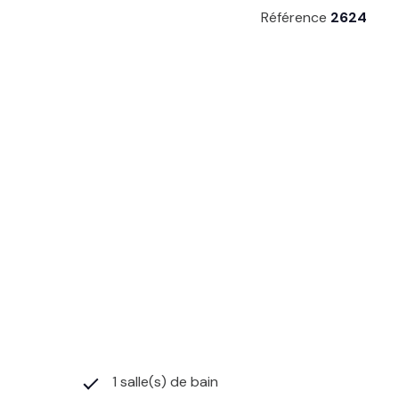
Référence
2624
1 salle(s) de bain