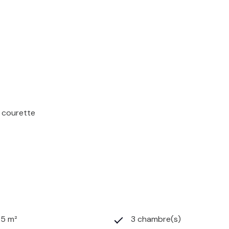
t courette
75 m²
3 chambre(s)