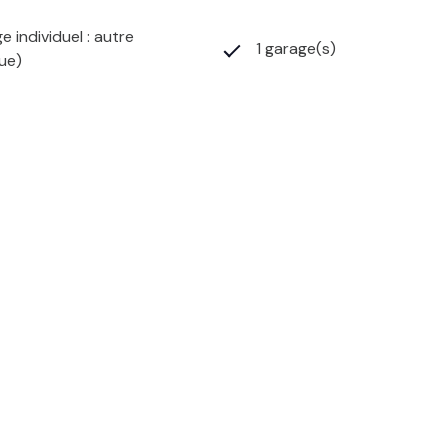
e individuel : autre
1 garage(s)
que)