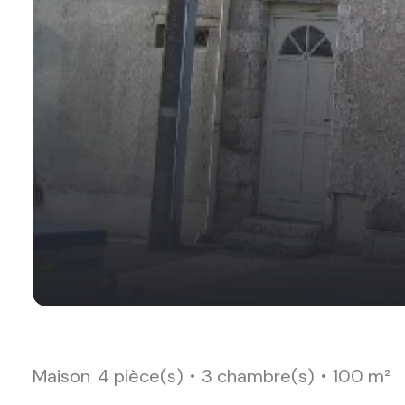
Maison
4 pièce(s)
3 chambre(s)
100 m²