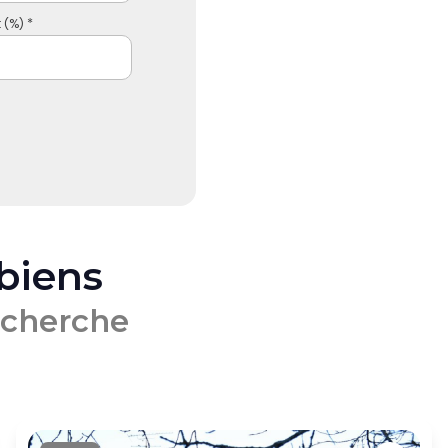
 (%) *
 biens
echerche