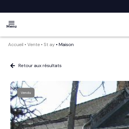
Menu
Accueil
Vente
St ay
Maison
acheter
vendre
Retour aux résultats
la
société
Vendu
nos
services
avis
clients