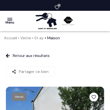
0
Menu
Accueil
Vente
St ay
Maison
acheter
vendre
Retour aux résultats
la
société
Partager ce bien
nos
services
Vendu
avis
clients