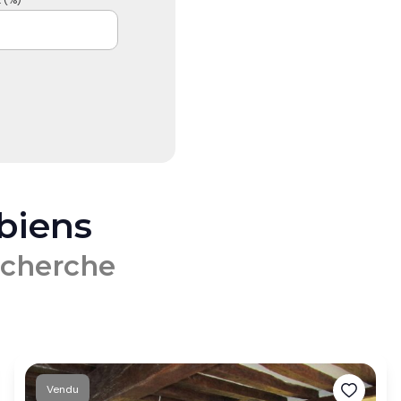
 biens
echerche
Vendu