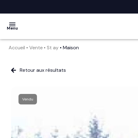
Menu
Accueil
Vente
St ay
Maison
acheter
vendre
Retour aux résultats
la
société
Vendu
nos
services
avis
clients