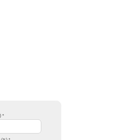
 *
 (%) *