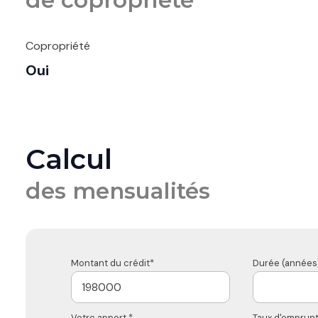
de copropriété
Copropriété
Oui
Calcul
des mensualités
Montant du crédit*
Durée (années)
Votre apport *
Taux d'emprunt