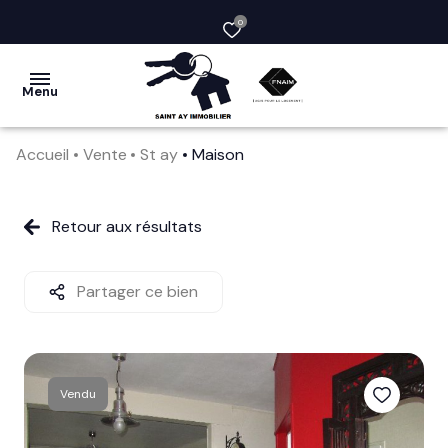
0
Menu
Accueil
Vente
St ay
Maison
acheter
vendre
Retour aux résultats
la
société
Partager ce bien
nos
services
Vendu
avis
clients