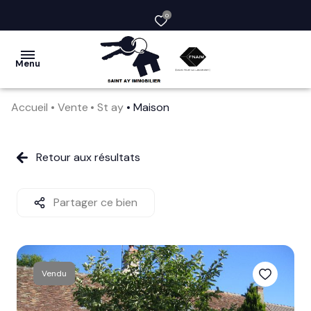
0
Menu
Accueil
Vente
St ay
Maison
acheter
vendre
Retour aux résultats
la
société
Partager ce bien
nos
services
Vendu
avis
clients