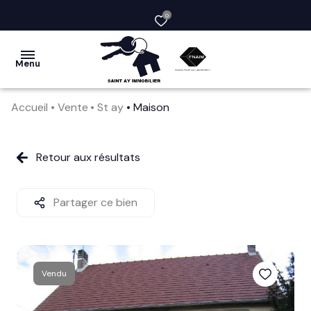
0
Menu
Accueil
Vente
St ay
Maison
acheter
vendre
Retour aux résultats
la
société
Partager ce bien
nos
services
Vendu
avis
clients