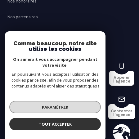
Nos honoraires
Nos partenaires
Mentions légales
Comme beaucoup, notre site
utilise les cookies
Admin
On aimerait vous accompagner pendant
Politique RGPD
votre visite.
En poursuivant, vous acceptez l'utilisation des
Appeler
cookies par ce site, afin de vous proposer des
Cookies
l'agence
contenus adaptés et réaliser des statistiques !
© 2026 | Tous droits réservés
PARAMÉTRER
Contacter
l'agence
Réalisé par
TOUT ACCEPTER
SAINT AY IMMOBILIER
Agence