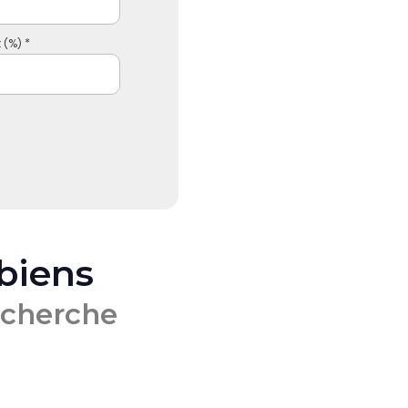
 (%) *
 biens
echerche