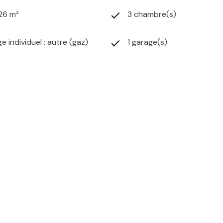
126 m²
3 chambre(s)
e individuel : autre (gaz)
1 garage(s)