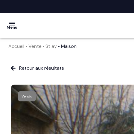
Menu
Accueil
Vente
St ay
Maison
acheter
vendre
Retour aux résultats
la
société
Vendu
nos
services
avis
clients