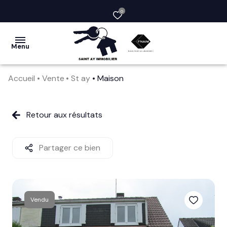
0
Menu
Accueil
Vente
St ay
Maison
acheter
vendre
Retour aux résultats
la
société
Partager ce bien
nos
services
Vendu
avis
clients