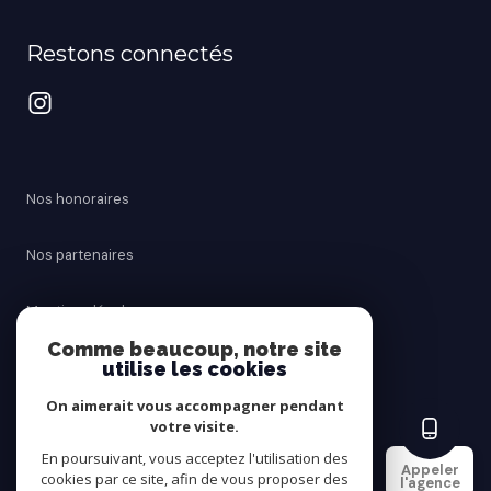
Restons connectés
Nos honoraires
Nos partenaires
Mentions légales
Comme beaucoup, notre site
utilise les cookies
Admin
On aimerait vous accompagner pendant
Politique RGPD
votre visite.
En poursuivant, vous acceptez l'utilisation des
Appeler
cookies par ce site, afin de vous proposer des
Cookies
l'agence