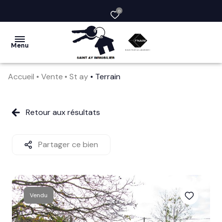
0
Menu
Accueil
Vente
St ay
Terrain
acheter
vendre
Retour aux résultats
la
société
Partager ce bien
nos
services
Vendu
avis
clients