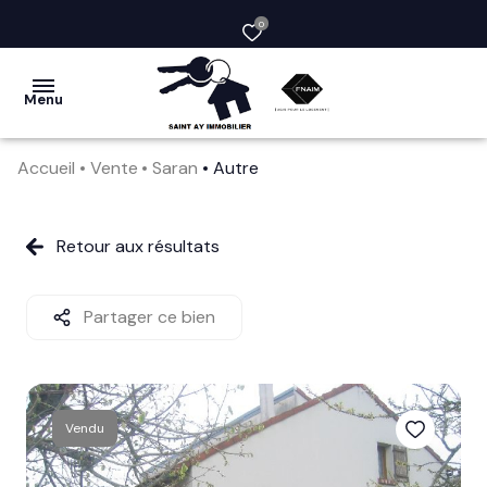
0
Menu
Accueil
Vente
Saran
Autre
acheter
vendre
Retour aux résultats
la
société
Partager ce bien
nos
services
Vendu
avis
clients