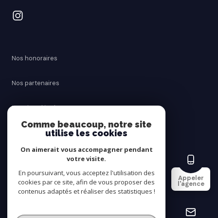
Nos honoraires
Nos partenaires
Mentions légales
Comme beaucoup, notre site
utilise les cookies
Admin
On aimerait vous accompagner pendant
Politique RGPD
votre visite.
En poursuivant, vous acceptez l'utilisation des
Appeler
cookies par ce site, afin de vous proposer des
Cookies
l'agence
contenus adaptés et réaliser des statistiques !
© 2026 | Tous droits réservés