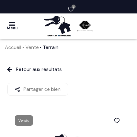
0
Menu
Accueil
Vente
Terrain
acheter
vendre
Retour aux résultats
la
société
Partager ce bien
nos
services
Vendu
avis
clients