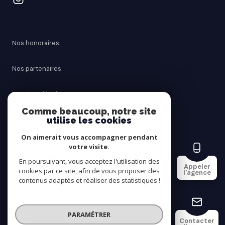
Nos honoraires
Nos partenaires
Mentions légales
Comme beaucoup, notre site
utilise les cookies
Admin
On aimerait vous accompagner pendant
Politique RGPD
votre visite.
En poursuivant, vous acceptez l'utilisation des
Appeler
cookies par ce site, afin de vous proposer des
Cookies
l'agence
contenus adaptés et réaliser des statistiques !
© 2026 | Tous droits réservés
PARAMÉTRER
Contacter