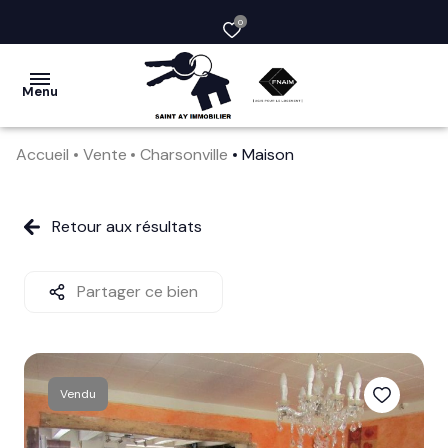
0
Menu
Accueil
Vente
Charsonville
Maison
acheter
vendre
Retour aux résultats
la
société
Partager ce bien
nos
services
Vendu
avis
clients