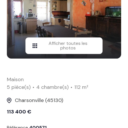
contact
Afficher toutes les
photos
Maison
5 pièce(s)
4 chambre(s)
112 m²
Charsonville (45130)
113 400 €
Référence
400571