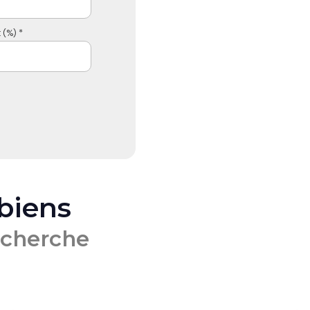
 (%) *
 biens
echerche