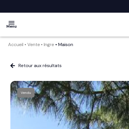
Menu
Accueil
Vente
Ingre
Maison
acheter
vendre
Retour aux résultats
la
société
Vendu
nos
services
avis
clients