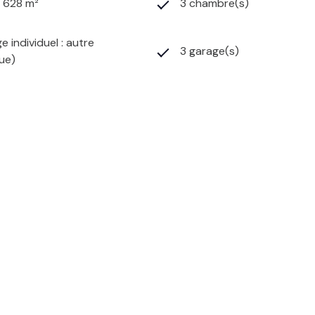
3 628 m²
3 chambre(s)
e individuel : autre
3 garage(s)
que)