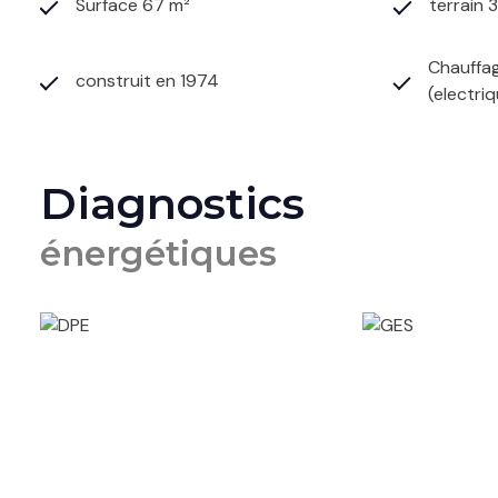
Surface 67 m²
terrain 
Chauffag
construit en 1974
(electri
Diagnostics
énergétiques