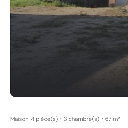
Maison
4 pièce(s)
3 chambre(s)
67 m²