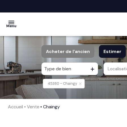
Menu
acheter
Acheter
de l'ancien
Estimer
vendre
Type de bien
Localisat
De l'ancien
la
société
45380 - Chaingy
nos
services
Accueil
Vente
Chaingy
avis
clients