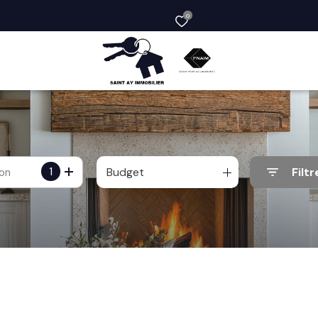
0
1
Budget
Filtr
ion