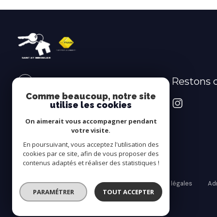
Restons 
SAINT AY IMMOBILIER
Comme beaucoup, notre site
02.38.88.88.00
utilise les cookies
claudettemartin@saintay-
On aimerait vous accompagner pendant
immobilier.com
votre visite.
98 Route Nationale
En poursuivant, vous acceptez l'utilisation des
45130 Saint-Ay
cookies par ce site, afin de vous proposer des
contenus adaptés et réaliser des statistiques !
Nos honoraires
Nos partenaires
Mentions légales
Ad
PARAMÉTRER
TOUT ACCEPTER
© 2026 | Tous droits réservés