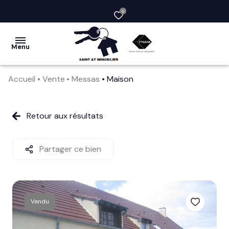
0
Menu
Accueil
Vente
Messas
Maison
acheter
vendre
Retour aux résultats
la
société
Partager ce bien
nos
services
Vendu
avis
clients