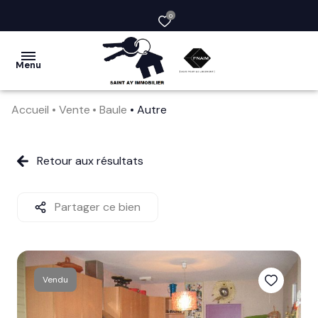
0
Menu
Accueil
Vente
Baule
Autre
acheter
vendre
Retour aux résultats
la
société
Partager ce bien
nos
services
Vendu
avis
clients