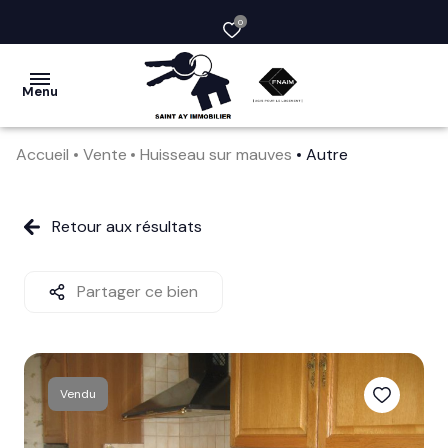
0
Menu
Accueil
Vente
Huisseau sur mauves
Autre
acheter
vendre
Retour aux résultats
la
société
Partager ce bien
nos
services
Vendu
avis
clients