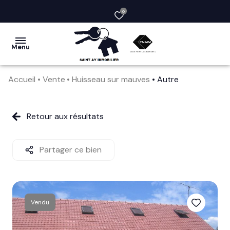
0
Menu
Accueil
Vente
Huisseau sur mauves
Autre
acheter
vendre
Retour aux résultats
la
société
Partager ce bien
nos
services
Vendu
avis
clients