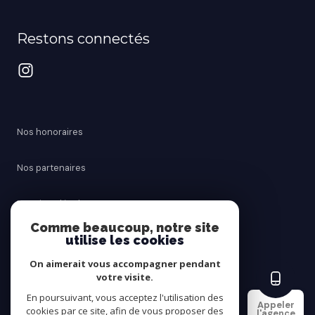
Restons connectés
Nos honoraires
Nos partenaires
Mentions légales
Comme beaucoup, notre site
utilise les cookies
Admin
On aimerait vous accompagner pendant
Politique RGPD
votre visite.
En poursuivant, vous acceptez l'utilisation des
Appeler
cookies par ce site, afin de vous proposer des
Cookies
l'agence