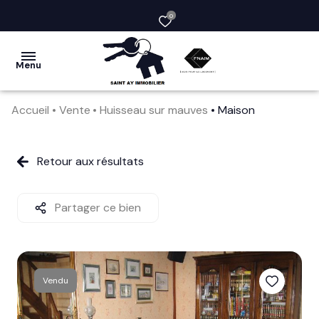
0
Menu
Accueil
Vente
Huisseau sur mauves
Maison
acheter
vendre
Retour aux résultats
la
société
Partager ce bien
nos
services
Vendu
avis
clients