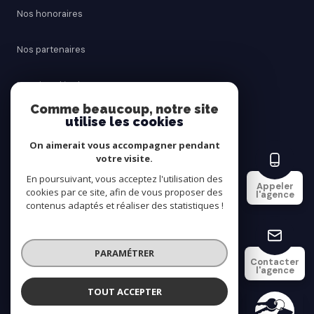
Nos honoraires
Nos partenaires
Mentions légales
Comme beaucoup, notre site
utilise les cookies
Admin
On aimerait vous accompagner pendant
Politique RGPD
votre visite.
En poursuivant, vous acceptez l'utilisation des
Appeler
cookies par ce site, afin de vous proposer des
Cookies
l'agence
contenus adaptés et réaliser des statistiques !
© 2026 | Tous droits réservés
PARAMÉTRER
Contacter
l'agence
Réalisé par
TOUT ACCEPTER
SAINT AY IMMOBILIER