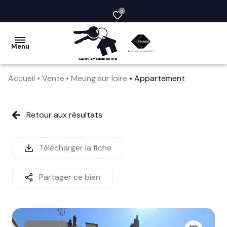
0
Menu
Accueil
Vente
Meung sur loire
Appartement
acheter
vendre
Retour aux résultats
la
société
Télécharger la fiche
nos
Partager ce bien
services
avis
clients