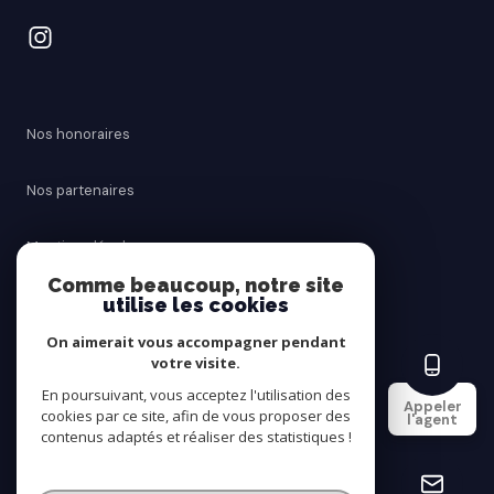
Nos honoraires
Nos partenaires
Mentions légales
Comme beaucoup, notre site
utilise les cookies
Admin
On aimerait vous accompagner pendant
Politique RGPD
votre visite.
En poursuivant, vous acceptez l'utilisation des
Appeler
cookies par ce site, afin de vous proposer des
Cookies
l'agent
contenus adaptés et réaliser des statistiques !
© 2026 | Tous droits réservés