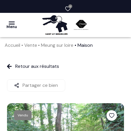
0
Menu
Accueil
Vente
Meung sur loire
Maison
acheter
vendre
Retour aux résultats
la
société
Partager ce bien
nos
services
Vendu
avis
clients