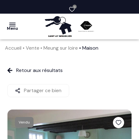
0
Menu
Accueil
Vente
Meung sur loire
Maison
acheter
vendre
Retour aux résultats
la
société
Partager ce bien
nos
services
Vendu
avis
clients