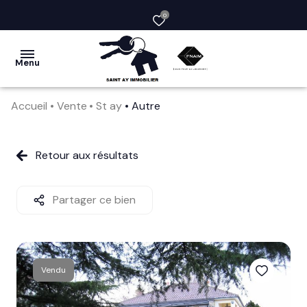
0
Menu
Accueil
Vente
St ay
Autre
acheter
vendre
Retour aux résultats
la
société
Partager ce bien
nos
services
Vendu
avis
clients