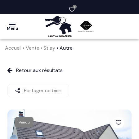
0
Menu
Accueil
Vente
St ay
Autre
acheter
vendre
Retour aux résultats
la
société
Partager ce bien
nos
services
Vendu
avis
clients