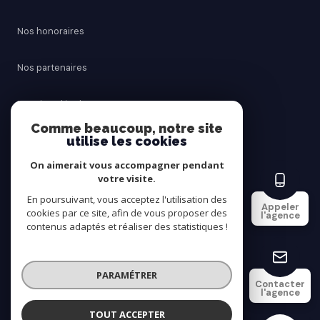
Nos honoraires
Nos partenaires
Mentions légales
Comme beaucoup, notre site
utilise les cookies
Admin
On aimerait vous accompagner pendant
Politique RGPD
votre visite.
En poursuivant, vous acceptez l'utilisation des
Appeler
cookies par ce site, afin de vous proposer des
Cookies
l'agence
contenus adaptés et réaliser des statistiques !
© 2026 | Tous droits réservés
PARAMÉTRER
Contacter
l'agence
Réalisé par
TOUT ACCEPTER