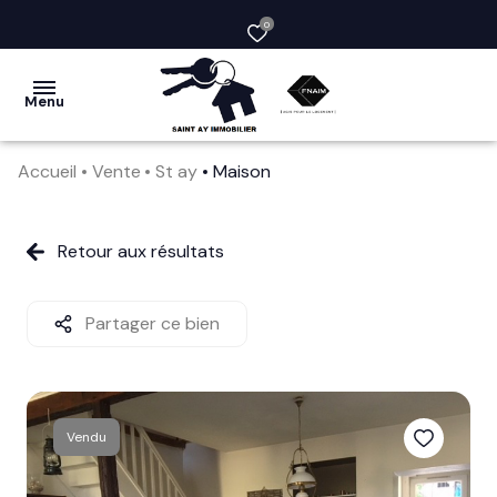
0
Menu
Accueil
Vente
St ay
Maison
acheter
vendre
Retour aux résultats
la
société
Partager ce bien
nos
services
Vendu
avis
clients