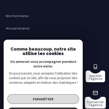
Nos honoraires
Nos partenaires
Mentions légales
Comme beaucoup, notre site
utilise les cookies
Admin
On aimerait vous accompagner pendant
Politique RGPD
votre visite.
En poursuivant, vous acceptez l'utilisation des
Appeler
cookies par ce site, afin de vous proposer des
Cookies
l'agence
contenus adaptés et réaliser des statistiques !
© 2026 | Tous droits réservés
PARAMÉTRER
Contacter
l'agence