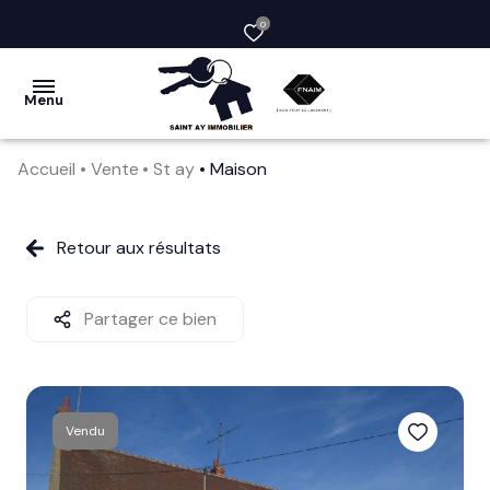
0
Menu
Accueil
Vente
St ay
Maison
acheter
vendre
Retour aux résultats
la
société
Partager ce bien
nos
services
Vendu
avis
clients