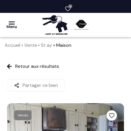
0
Menu
Accueil
Vente
St ay
Maison
acheter
vendre
Retour aux résultats
la
société
Partager ce bien
nos
services
Vendu
avis
clients