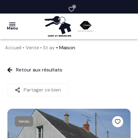
0
Menu
Accueil
Vente
St ay
Maison
acheter
vendre
Retour aux résultats
la
société
Partager ce bien
nos
services
Vendu
avis
clients