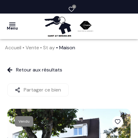
0
Menu
Accueil
Vente
St ay
Maison
acheter
vendre
Retour aux résultats
la
société
Partager ce bien
nos
services
Vendu
avis
clients