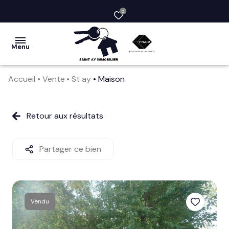
0
Menu
Accueil
Vente
St ay
Maison
acheter
vendre
Retour aux résultats
la
société
Partager ce bien
nos
services
Vendu
avis
clients