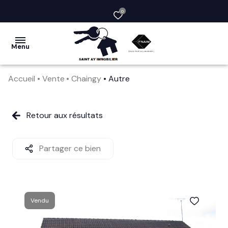
0
Menu
Accueil
Vente
Chaingy
Autre
acheter
vendre
Retour aux résultats
la
société
Partager ce bien
nos
services
Vendu
avis
clients