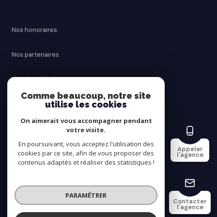
Nos honoraires
Nos partenaires
Mentions légales
Comme beaucoup, notre site
utilise les cookies
Admin
On aimerait vous accompagner pendant
Politique RGPD
votre visite.
En poursuivant, vous acceptez l'utilisation des
Appeler
cookies par ce site, afin de vous proposer des
Cookies
l'agence
contenus adaptés et réaliser des statistiques !
© 2026 | Tous droits réservés
PARAMÉTRER
Contacter
l'agence