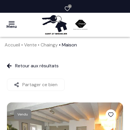
0
Menu
Accueil
Vente
Chaingy
Maison
acheter
vendre
Retour aux résultats
la
société
Partager ce bien
nos
services
Vendu
avis
clients