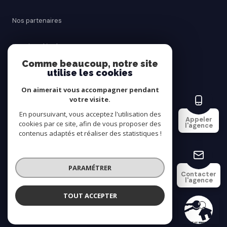
Nos partenaires
Mentions légales
Comme beaucoup, notre site
utilise les cookies
Admin
On aimerait vous accompagner pendant
Politique RGPD
votre visite.
En poursuivant, vous acceptez l'utilisation des
Appeler
cookies par ce site, afin de vous proposer des
Cookies
l'agence
contenus adaptés et réaliser des statistiques !
© 2026 | Tous droits réservés
PARAMÉTRER
Contacter
l'agence
Réalisé par
TOUT ACCEPTER
SAINT AY IMMOBILIER
Agence