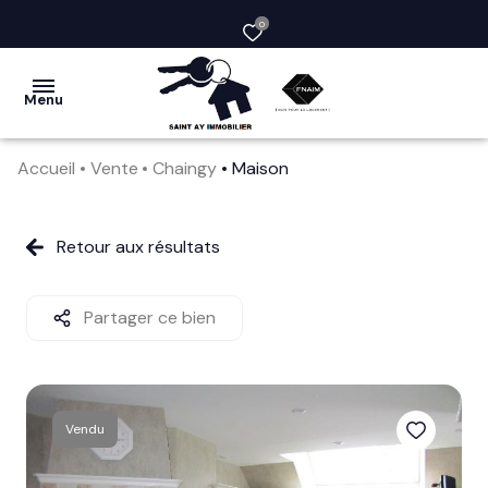
0
Menu
Accueil
Vente
Chaingy
Maison
acheter
vendre
Retour aux résultats
la
société
Partager ce bien
nos
services
Vendu
avis
clients