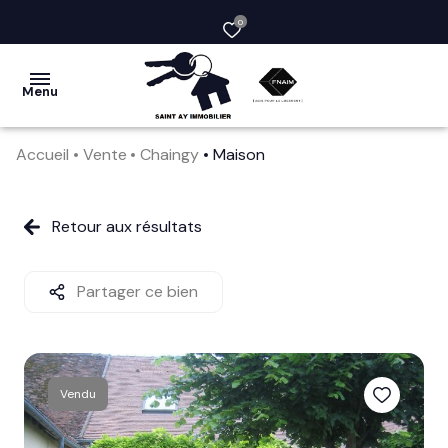
0
Menu
Accueil
Vente
Chaingy
Maison
acheter
vendre
Retour aux résultats
la
société
Partager ce bien
nos
services
Vendu
avis
clients