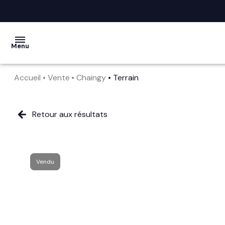
Menu
Accueil
Vente
Chaingy
Terrain
acheter
vendre
Retour aux résultats
la
société
Vendu
nos
services
avis
clients