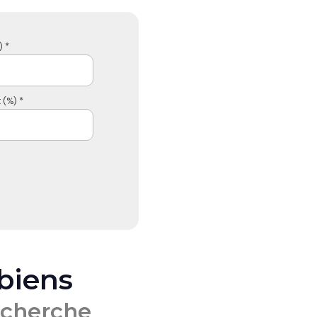
 *
 (%) *
 biens
echerche