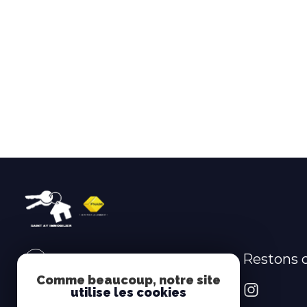
Restons 
SAINT AY IMMOBILIER
Comme beaucoup, notre site
02.38.88.88.00
utilise les cookies
claudettemartin@saintay-